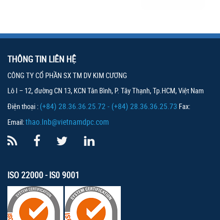
THÔNG TIN LIÊN HỆ
CÔNG TY CỔ PHẦN SX TM DV KIM CƯƠNG
Lô I – 12, đường CN 13, KCN Tân Bình, P. Tây Thạnh, Tp.HCM, Việt Nam
(+84) 28.36.36.25.72 - (+84) 28.36.36.25.73
Điện thoại :
Fax:
thao.lnb@vietnamdpc.com
Email:
ISO 22000 - IS0 9001