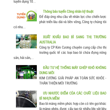
tuyển dụng 10...
Thông báo tuyển Công nhân kỹ thuật
Để đáp ứng nhu cầu về nhân lực cho chiến lược
phát triển lâu dài và bền vững, Công ty chúng tôi
có nhu...
XUẤT KHẨU BAO BÌ SANG THỊ TRƯỜNG
AUSTRALIA
Công ty CP Kim Cương chuyên cung cấp cho thị
trường quốc tế các loại bao bì chứa đựng nông
sản, hải sản,...
ĐẦU TƯ HỆ THỐNG MÁY GHÉP KHÔ KHÔNG
DUNG MÔI
KIM CƯƠNG GIẢI PHÁP AN TOÀN SỨC KHỎE -
THÂN THIỆN MÔI TRƯỜNG
ƯU NHƯỢC ĐIỂM CỦA CÁC CHẤT LIỆU BAO
BÌ NHỰA MỀM
Bao bì màng mềm phức hợp còn có tên gọi khác
là màng ghép, được cấu tạo từ nhiều lớp vật liệu