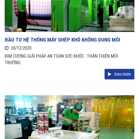
ĐẦU TƯ HỆ THỐNG MÁY GHÉP KHÔ KHÔNG DUNG MÔI
20/12/2020
KIM CƯƠNG GIẢI PHÁP AN TOÀN SỨC KHỎE - THÂN THIỆN MÔI
TRƯỜNG
Xem thêm