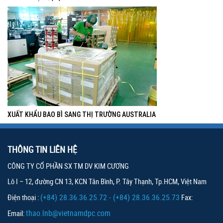
XUẤT KHẨU BAO BÌ SANG THỊ TRƯỜNG AUSTRALIA
THÔNG TIN LIÊN HỆ
CÔNG TY CỔ PHẦN SX TM DV KIM CƯƠNG
Lô I – 12, đường CN 13, KCN Tân Bình, P. Tây Thạnh, Tp.HCM, Việt Nam
(+84) 28.36.36.25.72 - (+84) 28.36.36.25.73
Điện thoại :
Fax:
thao.lnb@vietnamdpc.com
Email: